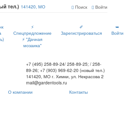
вый тел.)
141420, МО
Поиск
Войти
нк
⚡
✐
➥
а
Спецпредложение
Зарегистрироваться
Войти
ь)
⚡ "Дачная
мозаика"
+7 (495) 258-89-24/ 258-89-25; / 258-
89-26; +7 (903) 969-62-20 (новый тел.)
141420, МО г. Химки, ул. Некрасова 2
mail@gardentools.ru
О компании
Контакты