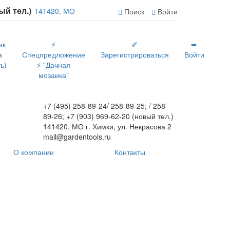
вый тел.)
141420, МО
Поиск
Войти
нк
⚡
✐
➥
а
Спецпредложение
Зарегистрироваться
Войти
ь)
⚡ "Дачная
мозаика"
+7 (495) 258-89-24/ 258-89-25; / 258-
89-26; +7 (903) 969-62-20 (новый тел.)
141420, МО г. Химки, ул. Некрасова 2
mail@gardentools.ru
О компании
Контакты