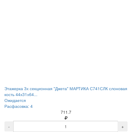
Этажерка 3х секционная "Джета" МАРТИКА С741СЛК слоновая
кость 44х31х64...
Ожидается
Расфасовка: 4
711.7
-
+