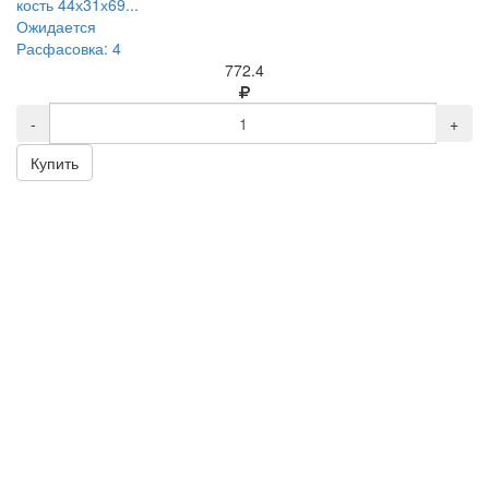
кость 44х31х69...
Ожидается
Расфасовка: 4
772.4
-
+
Купить