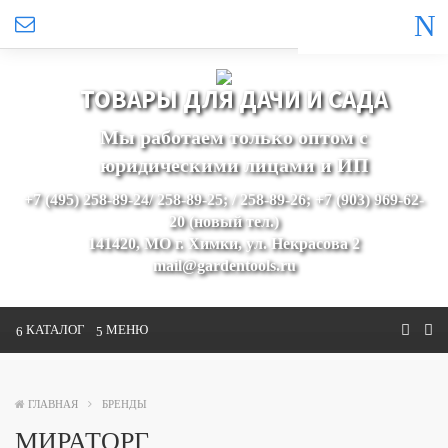
ТОВАРЫ ДЛЯ ДАЧИ И САДА
Мы работаем только оптом с
юридическими лицами и ИП
+7 (495) 258-89-24/ 258-89-25; / 258-89-26; +7 (903) 969-62-
20 (новый тел.)
141420, МО г. Химки, ул. Некрасова 2
mail@gardentools.ru
КАТАЛОГ
МЕНЮ
ГЛАВНАЯ
БРЕНДЫ
МИРАТОРГ