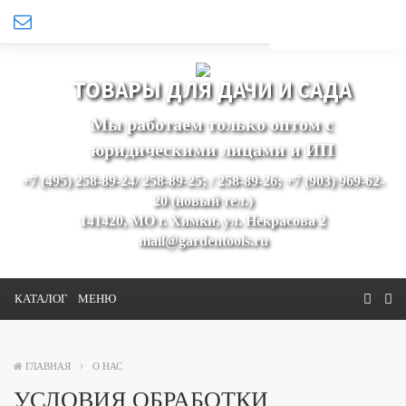
ТОВАРЫ ДЛЯ ДАЧИ И САДА
Мы работаем только оптом с
юридическими лицами и ИП
+7 (495) 258-89-24/ 258-89-25; / 258-89-26; +7 (903) 969-62-
20 (новый тел.)
141420, МО г. Химки, ул. Некрасова 2
mail@gardentools.ru
КАТАЛОГ
МЕНЮ
ГЛАВНАЯ
О НАС
УСЛОВИЯ ОБРАБОТКИ