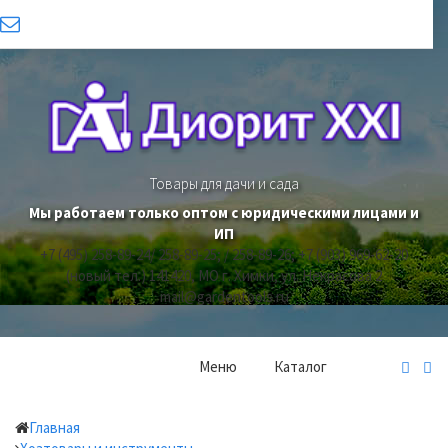
Товары для дачи и сада
Мы работаем только оптом с юридическими лицами и
ИП
+7 (495) 258-89-24/ 258-89-25; / 258-89-26; +7 (903) 969-62-20
(новый тел.)
141420, МО г. Химки, ул. Некрасова 2
mail@gardentools.ru
Меню
Каталог
Главная