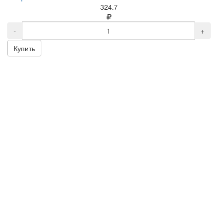
324.7
-
+
Купить