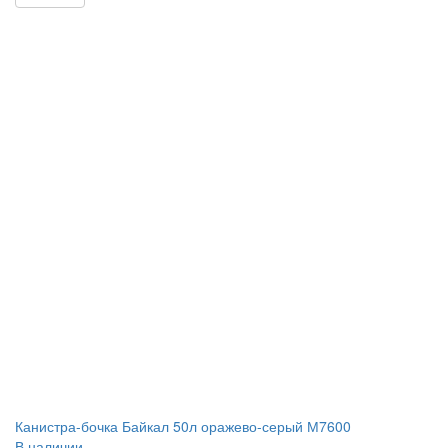
Канистра-бочка Байкал 50л оражево-серый М7600
В наличии