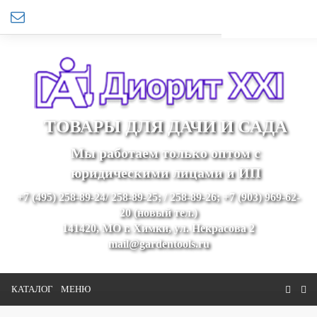
ТОВАРЫ ДЛЯ ДАЧИ И САДА
Мы работаем только оптом с
юридическими лицами и ИП
+7 (495) 258-89-24/ 258-89-25; / 258-89-26; +7 (903) 969-62-
20 (новый тел.)
141420, МО г. Химки, ул. Некрасова 2
mail@gardentools.ru
КАТАЛОГ
МЕНЮ