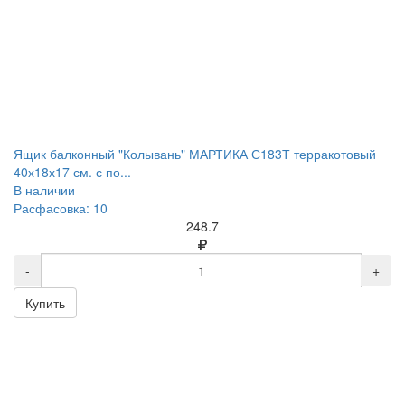
Ящик балконный "Колывань" МАРТИКА С183Т терракотовый
40х18х17 см. с по...
В наличии
Расфасовка: 10
248.7
-
+
Купить