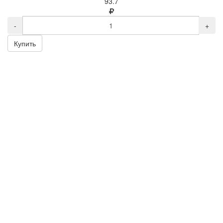
93.7
-
+
Купить