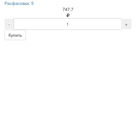
Расфасовка: 5
747.7
-
+
Купить