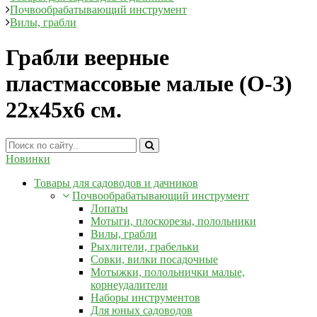
Почвообрабатывающий инструмент
Вилы, грабли
Грабли веерные
пластмассовые малые (О-З)
22х45х6 см.
Новинки
Товары для садоводов и дачников
Почвообрабатывающий инструмент
Лопаты
Мотыги, плоскорезы, полольники
Вилы, грабли
Рыхлители, грабельки
Совки, вилки посадочные
Мотыжки, полольнички малые,
корнеудалители
Наборы инструментов
Для юных садоводов