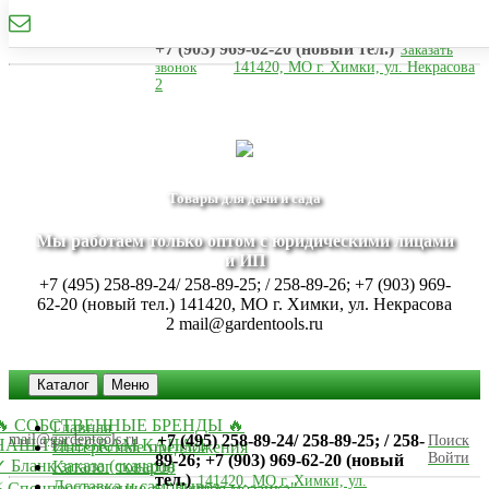
mail@gardentools.ru
+7 (495) 258-89-24/ 258-89-25; / 258-89-26;
+7 (903) 969-62-20 (новый тел.)
Заказать
звонок
141420, МО г. Химки, ул. Некрасова
2
Товары для дачи и сада
Мы работаем только оптом с юридическими лицами
и ИП
+7 (495) 258-89-24/ 258-89-25; / 258-89-26; +7 (903) 969-
62-20 (новый тел.)
141420, МО г. Химки, ул. Некрасова
2
mail@gardentools.ru
Каталог
Меню
🔥 СОБСТВЕННЫЕ БРЕНДЫ 🔥
Главная
mail@gardentools.ru
+7 (495) 258-89-24/ 258-89-25; / 258-
Поиск
НАШ TELEGRAM КАНАЛ
Интересные предложения
Войти
89-26; +7 (903) 969-62-20 (новый
 Бланк заказа (скачать)
Каталог товаров
тел.)
141420, МО г. Химки, ул.
Доставка и самовывоз
⚡ Спецпредложение ⚡ "Дачная мозаика"