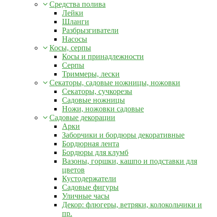
Средства полива
Лейки
Шланги
Разбрызгиватели
Насосы
Косы, серпы
Косы и принадлежности
Серпы
Триммеры, лески
Секаторы, садовые ножницы, ножовки
Секаторы, сучкорезы
Садовые ножницы
Ножи, ножовки садовые
Садовые декорации
Арки
Заборчики и бордюры декоративные
Бордюрная лента
Бордюры для клумб
Вазоны, горшки, кашпо и подставки для
цветов
Кустодержатели
Садовые фигуры
Уличные часы
Декор: флюгеры, ветряки, колокольчики и
пр.