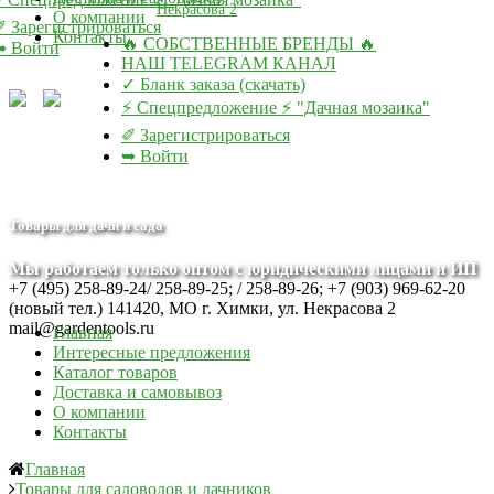
Некрасова 2
О компании
✐ Зарегистрироваться
Контакты
🔥 СОБСТВЕННЫЕ БРЕНДЫ 🔥
➥ Войти
НАШ TELEGRAM КАНАЛ
✓ Бланк заказа (скачать)
⚡ Спецпредложение ⚡ "Дачная мозаика"
✐ Зарегистрироваться
➥ Войти
Товары для дачи и сада
Мы работаем только оптом с юридическими лицами и ИП
+7 (495) 258-89-24/ 258-89-25; / 258-89-26; +7 (903) 969-62-20
(новый тел.)
141420, МО г. Химки, ул. Некрасова 2
mail@gardentools.ru
Главная
Интересные предложения
Каталог товаров
Доставка и самовывоз
О компании
Контакты
Главная
Товары для садоводов и дачников