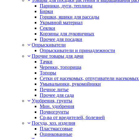
Товары для посадки растений и выращивания рас
Парники, дуги, теплицы
Бирки
Горшки, ящики для рассады
Укрывной материал
Сеялки
Корзины для луковичных
Прочее для посадки
Опрыскиватели
Опрыскиватели и принадлежности
Прочие товары для дачи
Тачки
Черенки, топорища
Топоры
Сетки от насекомых, отпугиватели насекомых
Умывальники, рукомойники
Печное литье
Прочее для сада
Удобрения, грунты
Мин. удобрения
Почвогрунты
Ср-ва от вредителей, болезней
Посуда, хоз. изделия
Пластмассовые
Оцинкованные