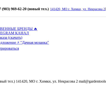
+7 (903) 969-62-20 (новый тел.)
141420, МО г. Химки, ул. Некрасова 2
ТВЕННЫЕ БРЕНДЫ 🔥
LEGRAM КАНАЛ
каза (скачать)
дложение ⚡ "Дачная мозаика"
трироваться
овый тел.)
141420, МО г. Химки, ул. Некрасова 2
mail@gardentools