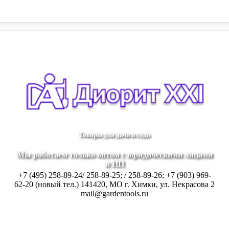
+7 (903) 969-62-20 (новый тел.)
Заказать звонок
141420, МО г. Хим
Товары для дачи и сада
Мы работаем только оптом с юридическими лицами
и ИП
+7 (495) 258-89-24/ 258-89-25; / 258-89-26; +7 (903) 969-
62-20 (новый тел.)
141420, МО г. Химки, ул. Некрасова 2
mail@gardentools.ru