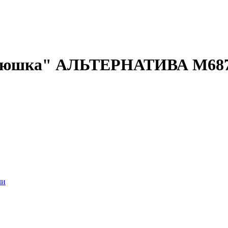
яюшка" АЛЬТЕРНАТИВА М6873 
ли