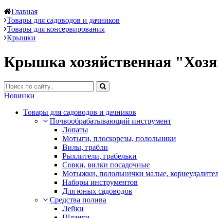
Главная
Товары для садоводов и дачников
Товары для консервирования
Крышки
Крышка хозяйственная "Хоз
Новинки
Товары для садоводов и дачников
Почвообрабатывающий инструмент
Лопаты
Мотыги, плоскорезы, полольники
Вилы, грабли
Рыхлители, грабельки
Совки, вилки посадочные
Мотыжки, полольнички малые, корнеудалите
Наборы инструментов
Для юных садоводов
Средства полива
Лейки
Шланги