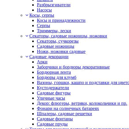
Разбрызгиватели
Насосы
Косы, серпы
Косы и принадлежности
Серпы
Триммеры, лески
Секаторы, садовые ножницы, ножовки
Секаторы, сучкорезы
Садовые ножницы
Ножи, ножовки садовые
Садовые декорации
Арки
Заборчики и бордюры декоративные
Бордюрная лента
Бордюры для клумб
Вазоны, горшки, кашпо и подставки для цвет
Кустодержатели
Садовые фигуры
Уличные часы
Декор: флюгеры, ветряки, колокольчики и пр.
Фонари на солнечных батареях
Шпалеры, садовые решетки
Садовые фонтаны
Садовые пруды