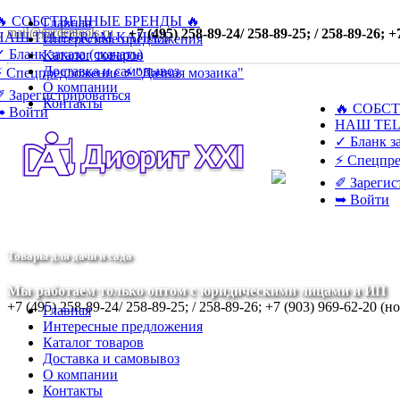
🔥 СОБСТВЕННЫЕ БРЕНДЫ 🔥
Главная
mail@gardentools.ru
+7 (495) 258-89-24/ 258-89-25; / 258-89-26; 
НАШ TELEGRAM КАНАЛ
Интересные предложения
 Бланк заказа (скачать)
Каталог товаров
Доставка и самовывоз
⚡ Спецпредложение ⚡ "Дачная мозаика"
О компании
✐ Зарегистрироваться
Контакты
🔥 СОБС
➥ Войти
НАШ TE
✓ Бланк за
⚡ Спецпре
✐ Зарегис
➥ Войти
Товары для дачи и сада
Мы работаем только оптом с юридическими лицами и ИП
+7 (495) 258-89-24/ 258-89-25; / 258-89-26; +7 (903) 969-62-20 (н
Главная
Интересные предложения
Каталог товаров
Доставка и самовывоз
О компании
Контакты