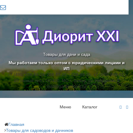
Товары для дачи и сада
Мы работаем только оптом с юридическими лицами и
ИП
+7 (495) 258-89-24/ 258-89-25; / 258-89-26; +7 (903) 969-62-
20 (новый тел.)
141420, МО г. Химки, ул. Некрасова 2
mail@gardentools.ru
Меню
Каталог
Главная
Товары для садоводов и дачников