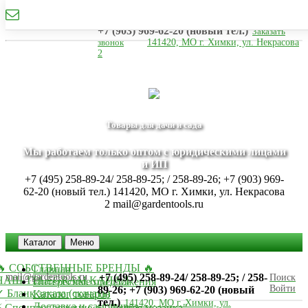
mail@gardentools.ru
+7 (495) 258-89-24/ 258-89-25; / 258-89-26;
+7 (903) 969-62-20 (новый тел.)
Заказать
звонок
141420, МО г. Химки, ул. Некрасова
2
Товары для дачи и сада
Мы работаем только оптом с юридическими лицами
и ИП
+7 (495) 258-89-24/ 258-89-25; / 258-89-26; +7 (903) 969-
62-20 (новый тел.)
141420, МО г. Химки, ул. Некрасова
2
mail@gardentools.ru
Каталог
Меню
🔥 СОБСТВЕННЫЕ БРЕНДЫ 🔥
Главная
mail@gardentools.ru
+7 (495) 258-89-24/ 258-89-25; / 258-
Поиск
НАШ TELEGRAM КАНАЛ
Интересные предложения
Войти
89-26; +7 (903) 969-62-20 (новый
 Бланк заказа (скачать)
Каталог товаров
тел.)
141420, МО г. Химки, ул.
Доставка и самовывоз
⚡ Спецпредложение ⚡ "Дачная мозаика"