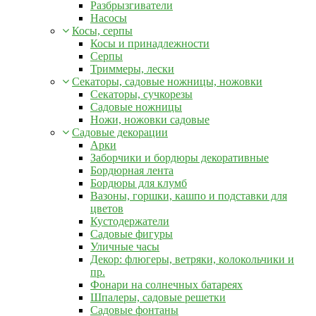
Разбрызгиватели
Насосы
Косы, серпы
Косы и принадлежности
Серпы
Триммеры, лески
Секаторы, садовые ножницы, ножовки
Секаторы, сучкорезы
Садовые ножницы
Ножи, ножовки садовые
Садовые декорации
Арки
Заборчики и бордюры декоративные
Бордюрная лента
Бордюры для клумб
Вазоны, горшки, кашпо и подставки для
цветов
Кустодержатели
Садовые фигуры
Уличные часы
Декор: флюгеры, ветряки, колокольчики и
пр.
Фонари на солнечных батареях
Шпалеры, садовые решетки
Садовые фонтаны