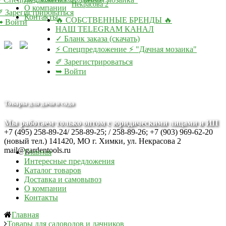
Некрасова 2
О компании
✐ Зарегистрироваться
Контакты
🔥 СОБСТВЕННЫЕ БРЕНДЫ 🔥
➥ Войти
НАШ TELEGRAM КАНАЛ
✓ Бланк заказа (скачать)
⚡ Спецпредложение ⚡ "Дачная мозаика"
✐ Зарегистрироваться
➥ Войти
Товары для дачи и сада
Мы работаем только оптом с юридическими лицами и ИП
+7 (495) 258-89-24/ 258-89-25; / 258-89-26; +7 (903) 969-62-20
(новый тел.)
141420, МО г. Химки, ул. Некрасова 2
mail@gardentools.ru
Главная
Интересные предложения
Каталог товаров
Доставка и самовывоз
О компании
Контакты
Главная
Товары для садоводов и дачников