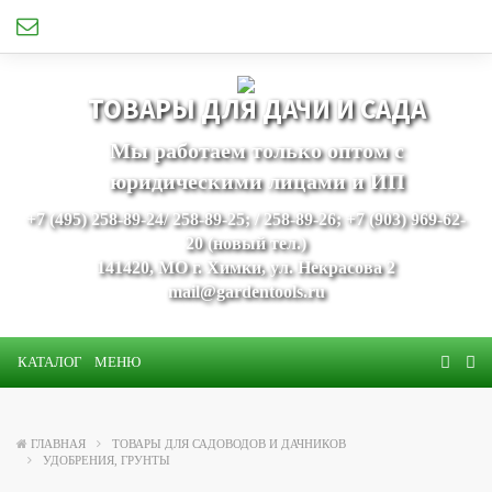
ТОВАРЫ ДЛЯ ДАЧИ И САДА
Мы работаем только оптом с
юридическими лицами и ИП
+7 (495) 258-89-24/ 258-89-25; / 258-89-26; +7 (903) 969-62-
20 (новый тел.)
141420, МО г. Химки, ул. Некрасова 2
mail@gardentools.ru
КАТАЛОГ
МЕНЮ
ГЛАВНАЯ
ТОВАРЫ ДЛЯ САДОВОДОВ И ДАЧНИКОВ
УДОБРЕНИЯ, ГРУНТЫ