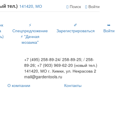
вый тел.)
141420, МО
Поиск
Войти
нк
⚡
✐
➥
а
Спецпредложение
Зарегистрироваться
Войти
ь)
⚡ "Дачная
мозаика"
+7 (495) 258-89-24/ 258-89-25; / 258-
89-26; +7 (903) 969-62-20 (новый тел.)
141420, МО г. Химки, ул. Некрасова 2
mail@gardentools.ru
О компании
Контакты