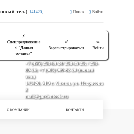
(новый тел.)
141420,
Поиск
Войти
⚡
Спецпредложение
✐
➥
⚡ "Дачная
Зарегистрироваться
Войти
мозаика"
+7 (495) 258-89-24/ 258-89-25; / 258-
89-26; +7 (903) 969-62-20 (новый
тел.)
141420, МО г. Химки, ул. Некрасова
2
mail@gardentools.ru
О КОМПАНИИ
КОНТАКТЫ