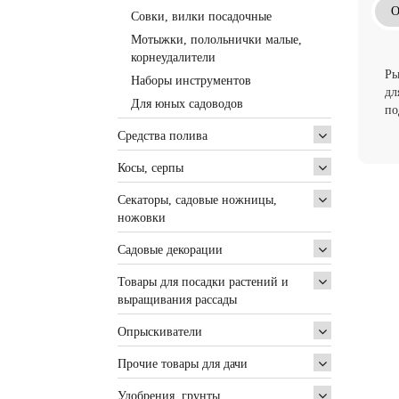
О
Совки, вилки посадочные
Мотыжки, полольнички малые,
корнеудалители
Ры
Наборы инструментов
дл
Для юных садоводов
по
Средства полива
Косы, серпы
Секаторы, садовые ножницы,
ножовки
Садовые декорации
Товары для посадки растений и
выращивания рассады
Опрыскиватели
Прочие товары для дачи
Удобрения, грунты